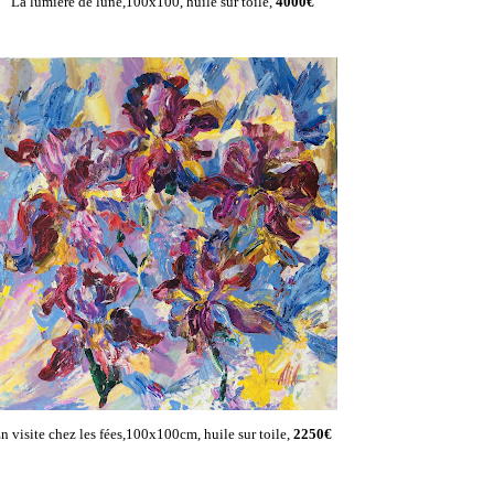
La lumière de lune,100x100, huile sur toile,
4000€
n visite chez les fées,100x100cm, huile sur toile,
2250€