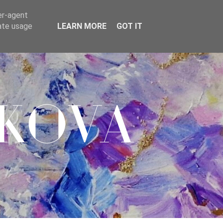
er-agent
rate usage
LEARN MORE
GOT IT
kova