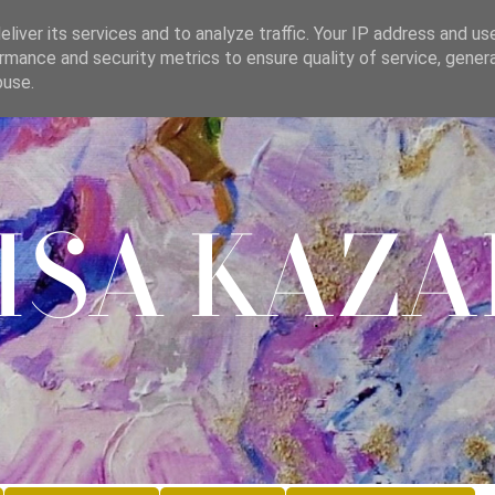
liver its services and to analyze traffic. Your IP address and us
rmance and security metrics to ensure quality of service, gene
buse.
lisa Kaza
.