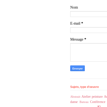
Nom
E-mail
*
Message
*
Sujets, type d'oeuvre
Atelier peinture
Au
Abstrait
danse
Conférence
Bateau