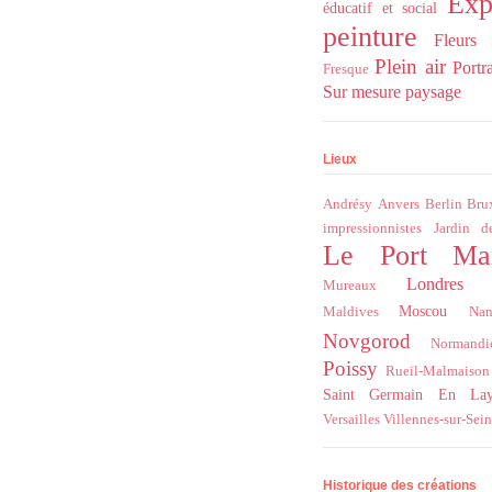
Exp
éducatif et social
peinture
Fleurs
Plein air
Portra
Fresque
Sur mesure
paysage
Lieux
Andrésy
Anvers
Berlin
Bru
impressionnistes
Jardin d
Le Port Ma
Londres
Mureaux
Moscou
Maldives
Nan
Novgorod
Normandi
Poissy
Rueil-Malmaison
Saint Germain En La
Versailles
Villennes-sur-Sei
Historique des créations