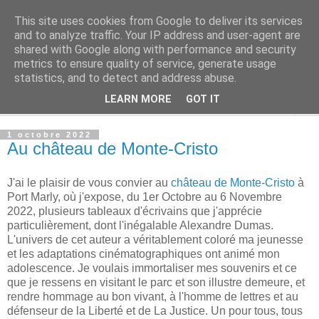
This site uses cookies from Google to deliver its services
Alisa Kazakova
and to analyze traffic. Your IP address and user-agent are
shared with Google along with performance and security
metrics to ensure quality of service, generate usage
.
statistics, and to detect and address abuse.
LEARN MORE
GOT IT
▼
1 octobre 2022
Au château de Monte-Cristo
J'ai le plaisir de vous convier au
château de Monte-Cristo
à
Port Marly, où j'expose, du 1er Octobre au 6 Novembre
2022, plusieurs tableaux d'écrivains que j'apprécie
particulièrement, dont l'inégalable Alexandre Dumas.
L'univers de cet auteur a véritablement coloré ma jeunesse
et les adaptations cinématographiques ont animé mon
adolescence. Je voulais immortaliser mes souvenirs et ce
que je ressens en visitant le parc et son illustre demeure, et
rendre hommage au bon vivant, à l'homme de lettres et au
défenseur de la Liberté et de La Justice. Un pour tous, tous