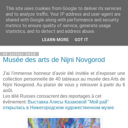
This site uses cookies from Google to deliver its services
Alisa Kazakova
and to analyze traffic. Your IP address and user-agent are
shared with Google along with performance and security
metrics to ensure quality of service, generate usage
.
statistics, and to detect and address abuse.
LEARN MORE
GOT IT
▼
30 juillet 2015
Musée des arts de Nijni Novgorod
J'ai l'immense honneur d'avoir été invitée et d'exposer une
collection personnelle de 40 tableaux au musée des Arts de
Nijni Novgorod. Au plaisir de vous y retrouver à partir du 6
août.
Les télé Russes consacrent des reportages à cet
évènement:
Выставка Алисы Казаковой "Мой рай"
открылась в Нижегородском художественном музее