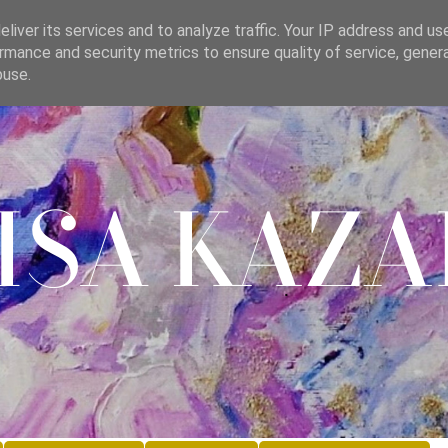
liver its services and to analyze traffic. Your IP address and us
rmance and security metrics to ensure quality of service, gene
buse.
lisa Kaza
.