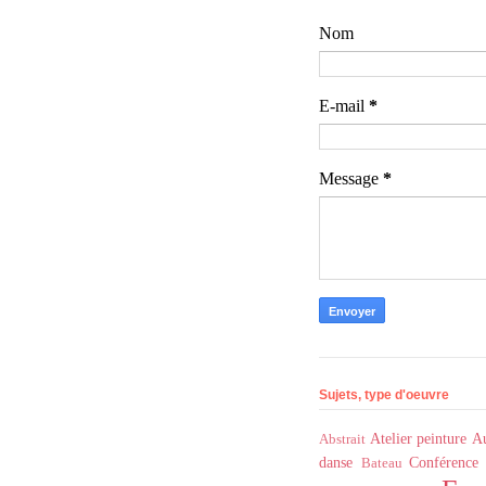
Nom
E-mail
*
Message
*
Sujets, type d'oeuvre
Atelier peinture
Au
Abstrait
danse
Conférence
Bateau