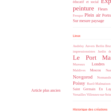
Exp
éducatif et social
peinture
Fleurs
Plein air
Portra
Fresque
Sur mesure
paysage
Lieux
Andrésy
Anvers
Berlin
Bru
impressionnistes
Jardin d
Le Port Ma
Londres
Mureaux
Moscou
Maldives
Nan
Novgorod
Normandi
Poissy
Rueil-Malmaison
Saint Germain En La
Article plus ancien
Versailles
Villennes-sur-Sei
Historique des créations