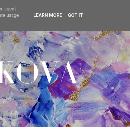
er-agent
rate usage
LEARN MORE
GOT IT
kova