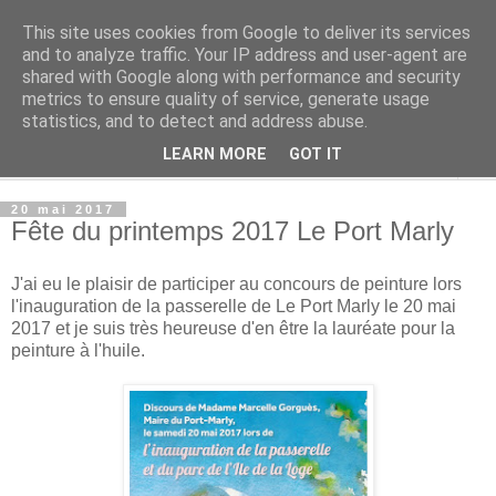
This site uses cookies from Google to deliver its services
Alisa Kazakova
and to analyze traffic. Your IP address and user-agent are
shared with Google along with performance and security
metrics to ensure quality of service, generate usage
.
statistics, and to detect and address abuse.
LEARN MORE
GOT IT
▼
20 mai 2017
Fête du printemps 2017 Le Port Marly
J'ai eu le plaisir de participer au concours de peinture lors
l'inauguration de la passerelle de Le Port Marly le 20 mai
2017 et je suis très heureuse d'en être la lauréate pour la
peinture à l'huile.