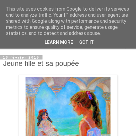
This site uses cookies from Google to deliver its services
Alisa Kazakova
and to analyze traffic. Your IP address and user-agent are
shared with Google along with performance and security
metrics to ensure quality of service, generate usage
.
statistics, and to detect and address abuse.
LEARN MORE
GOT IT
▼
18 février 2015
Jeune fille et sa poupée